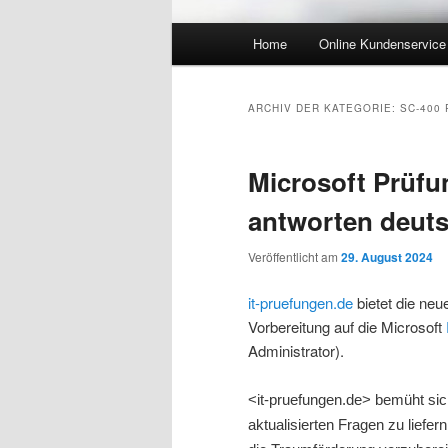
Hauptmenü
Home
Online Kundenservice
Zum Inhalt wechseln
Zum sekundären Inhalt wec
ARCHIV DER KATEGORIE:
SC-400
Microsoft Prüfu
antworten deut
Veröffentlicht am
29. August 2024
it-pruefungen.de
bietet die ne
Vorbereitung auf die Microsoft
Administrator).
<it-pruefungen.de> bemüht sic
aktualisierten Fragen zu liefern