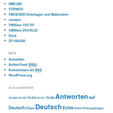
UM0-200
VCPN610
VMCE2020 Unterlagen und Materialien
vmware
VMWare 1V0-701
VMWare 2V0-33.22
Zend
ZF-100-500
META
Anmelden
Artikel-Feed (
RSS
)
Kommentare als
RSS
WordPress.org
SCHLAGWÖRTER
Antworten
auf
70-410
70-462
70-346
70-347
70-411
Deutsch
Deutsch
Echte
Cisco
Echte Prüfungsfragen