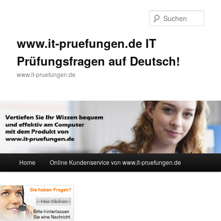
Such
www.it-pruefungen.de IT
Prüfungsfragen auf Deutsch!
www.it-pruefungen.de
Hauptmenü
Home
Online Kundenservice von www.it-pruefungen.de
Zum Inhalt wechseln
Zum sekundären Inhalt wechseln