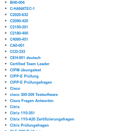
BH0-004
C-HANATEC-1
C2020-632
C2090-420
C2150-201
C2180-400
C4090-451
CA0-001
CCD-333
CEH-001 deutsch
Certified Team Leader
CIPM übungstest
CIPP-E Prüfung
CIPP-E Prüfungsfragen
Cisco
cisco 300-209 Testsoftware
Cisco Fragen Antworten
Citrix
Citrix 1Y0-351
Citrix 1Y0-A20 Zertifizierungsfragen
Citrix Prüfungsfragen