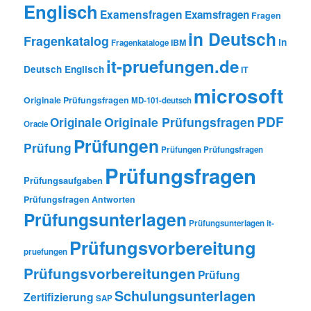
Englisch
Examensfragen
Examsfragen
Fragen
in Deutsch
Fragenkatalog
in
IBM
Fragenkataloge
it-pruefungen.de
Deutsch Englisch
IT
microsoft
Originale Prüfungsfragen
MD-101-deutsch
PDF
Originale Prüfungsfragen
Originale
Oracle
Prüfungen
Prüfung
Prüfungen Prüfungsfragen
Prüfungsfragen
Prüfungsaufgaben
Prüfungsfragen Antworten
Prüfungsunterlagen
Prüfungsunterlagen it-
Prüfungsvorbereitung
pruefungen
Prüfungsvorbereitungen
Prüfung
Schulungsunterlagen
Zertifizierung
SAP