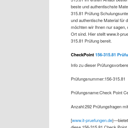
beste und authentischste Mater
315.81 Prüfung Schulungsunterl
und authentische Material für 
möchten wir Ihnen nur sagen, d
Ort sind. Hier stellt www.it-p
315.81 Prüfung bereit.
CheckPoint
156-315.81 Prüf
Info zu dieser Prüfungsvorber
Prüfungsnummer:156-315.81
Prüfungsname:Check Point Cer
Anzahl:292 Prüfungsfragen mi
[
www.it-pruefungen.de
}—bietet
diese 156-315.81 Check Point 