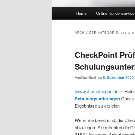
Hauptmenü
Home
Online Kundenservice
Zum Inhalt wechseln
Zum sekundären Inhalt wec
ARCHIV DER KATEGORIE:
156-31
CheckPoint Prüf
Schulungsunter
Veröffentlicht am
5. Dezember 2022
[
www.it-pruefungen.de
}—Holen 
Schulungsunterlagen
Check P
Ergebnisse zu erzielen
Wenn Sie bereit sind, die Chec
abzulegen. Sie möchten die Ch
315.81 im ersten Anlauf beste