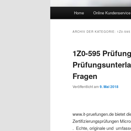
Hauptmenü
Home
Online Kundenservice
Zum Inhalt wechseln
Zum sekundären Inhalt wec
ARCHIV DER KATEGORIE:
1Z0-59
1Z0-595 Prüfung
Prüfungsunterl
Fragen
Veröffentlicht am
9. Mai 2018
www.it-pruefungen.de bietet die
Zertifizierungsprüfungen Micr
. Echte, originale und umfass