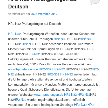
Deutsch
Veröffentlicht am
26. November 2012
HP2-N32 Prüfungsfragen auf Deutsch
HP2-N32
Prüfungsfragen Wir hoffen, dass unsere Kunden mit
unserer Hilfen Ihre IT Prüfungen
HP2-N32
HP2-N32
HP2-N32
HP2-N32
HP2-N32
HP2-N32 bestanden koennen. Der frohste
Moment von mir bei it-pruefungen.de HP2-N32 HP2-N32 HP2-
N32 HP2-N32
HP2-N32
HP2-N32 ist das Lesen der
Belobigungsemail unserer Kunden, wir streben wir wie immer
nach dem Ziel, 100% Pass für unsere Kunden zu erreichen,
www.it-pruefungen.de
HP2-N32
HP2-N32
HP2-N32 HP2-N32
HP2-
N32
aktualisieren HP2-N32
HP2-N32
HP2-N32
weiter jeden Tag
die Unterlagen, wir stellen die aktuellst und hochqualizierten
Lernmaterialien für unsere Kunden, Motto von it-pruefungen.de ist
bessere Qualität,bessere Dienstleistung. Die Unterlagen auf
unserer Webseite
www.it-pruefungen.de
HP2-N32
HP2-N32
HP2-
N32
HP2-N32
werden regelmäßig aktualisiert, hoffenlich
verpasssen Sie unsere hochqulittive Unterlage
HP2-N32
HP2-