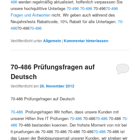
496
werden regelmäßig aktualisiert, hoffenlich verpasssen Sie
unsere hochqulittive Unterlage
70-496
70-496
70-496
70-496
Fragen und Antworten
nicht. Wir geben auch während des
Neujahrsfests Rabattcode, 10% Rabatt für alle Unterlagen.
70-
496
70-496
70-496
Veröffentlicht unter
Allgemein
|
Kommentar hinterlassen
70-486 Prüfungsfragen auf
Deutsch
Veröffentlicht am
26. November 2012
70-486 Prüfungsfragen auf Deutsch
70-486
Prüfungsfragen Wir hoffen, dass unsere Kunden mit
unserer Hilfen Ihre IT Prüfungen
70-486
70-486
70-486
70-486
70-
486
70-486 bestanden koennen. Der frohste Moment von mir bei
it-pruefungen.de 70-486 70-486 70-486 70-486
70-486
70-486 ist
das Lesen der Belobigungsemail unserer Kunden, wir streben wir