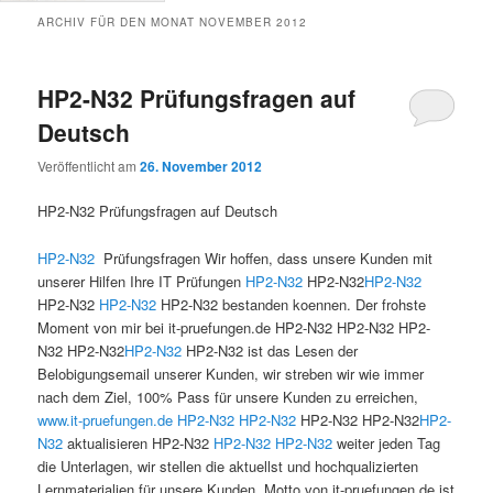
ARCHIV FÜR DEN MONAT
NOVEMBER 2012
HP2-N32 Prüfungsfragen auf
Deutsch
Veröffentlicht am
26. November 2012
HP2-N32 Prüfungsfragen auf Deutsch
HP2-N32
Prüfungsfragen Wir hoffen, dass unsere Kunden mit
unserer Hilfen Ihre IT Prüfungen
HP2-N32
HP2-N32
HP2-N32
HP2-N32
HP2-N32
HP2-N32 bestanden koennen. Der frohste
Moment von mir bei it-pruefungen.de HP2-N32 HP2-N32 HP2-
N32 HP2-N32
HP2-N32
HP2-N32 ist das Lesen der
Belobigungsemail unserer Kunden, wir streben wir wie immer
nach dem Ziel, 100% Pass für unsere Kunden zu erreichen,
www.it-pruefungen.de
HP2-N32
HP2-N32
HP2-N32 HP2-N32
HP2-
N32
aktualisieren HP2-N32
HP2-N32
HP2-N32
weiter jeden Tag
die Unterlagen, wir stellen die aktuellst und hochqualizierten
Lernmaterialien für unsere Kunden, Motto von it-pruefungen.de ist