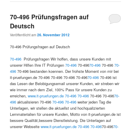
70-496 Prüfungsfragen auf
Deutsch
Veröffentlicht am
26. November 2012
70-496 Prüfungsfragen auf Deutsch
70-496
Prüfungsfragen Wir hoffen, dass unsere Kunden mit
unserer Hilfen Ihre IT Prüfungen
70-496
70-496
70-496
70-496
70-
496
70-496 bestanden koennen. Der frohste Moment von mir bei
it-pruefungen.de 70-496 70-496 70-496 70-496
70-496
70-496 ist
das Lesen der Belobigungsemail unserer Kunden, wir streben wir
wie immer nach dem Ziel, 100% Pass für unsere Kunden zu
erreichen,
www.it-pruefungen.de
70-496
70-496
70-496 70-496
70-
496
aktualisieren 70-496
70-496
70-496
weiter jeden Tag die
Unterlagen, wir stellen die aktuellst und hochqualizierten
Lernmaterialien für unsere Kunden, Motto von it-pruefungen.de ist
bessere Qualität,bessere Dienstleistung. Die Unterlagen auf
unserer Webseite
www.it-pruefungen.de
70-496
70-496
70-496
70-