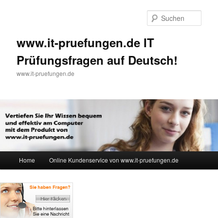
Such
www.it-pruefungen.de IT
Prüfungsfragen auf Deutsch!
www.it-pruefungen.de
Hauptmenü
Home
Online Kundenservice von www.it-pruefungen.de
Zum Inhalt wechseln
Zum sekundären Inhalt wechseln