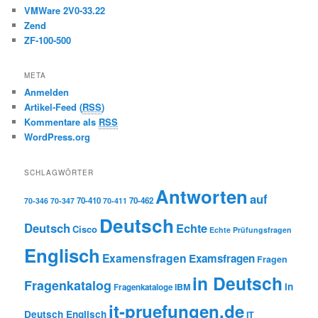
VMWare 2V0-33.22
Zend
ZF-100-500
META
Anmelden
Artikel-Feed (
RSS
)
Kommentare als
RSS
WordPress.org
SCHLAGWÖRTER
Antworten
auf
70-410
70-462
70-346
70-347
70-411
Deutsch
Deutsch
Echte
Cisco
Echte Prüfungsfragen
Englisch
Examensfragen
Examsfragen
Fragen
in Deutsch
Fragenkatalog
in
IBM
Fragenkataloge
it-pruefungen.de
Deutsch Englisch
IT