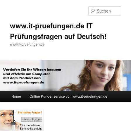
Such
www.it-pruefungen.de IT
Prüfungsfragen auf Deutsch!
www.it-pruefungen.de
Hauptmenü
Home
Online Kundenservice von www.it-pruefungen.de
Zum Inhalt wechseln
Zum sekundären Inhalt wechseln