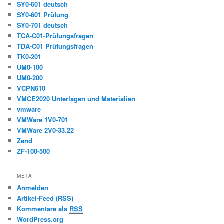
SY0-601 deutsch
SY0-601 Prüfung
SY0-701 deutsch
TCA-C01-Prüfungsfragen
TDA-C01 Prüfungsfragen
TK0-201
UM0-100
UM0-200
VCPN610
VMCE2020 Unterlagen und Materialien
vmware
VMWare 1V0-701
VMWare 2V0-33.22
Zend
ZF-100-500
META
Anmelden
Artikel-Feed (
RSS
)
Kommentare als
RSS
WordPress.org