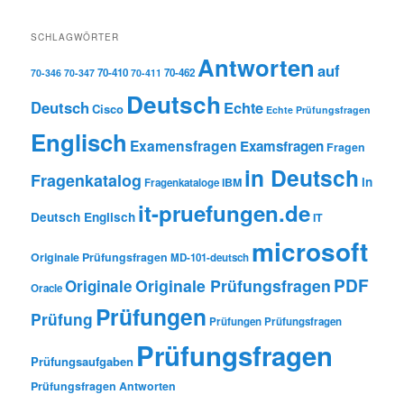
SCHLAGWÖRTER
Antworten
auf
70-410
70-462
70-346
70-347
70-411
Deutsch
Deutsch
Echte
Cisco
Echte Prüfungsfragen
Englisch
Examensfragen
Examsfragen
Fragen
in Deutsch
Fragenkatalog
in
IBM
Fragenkataloge
it-pruefungen.de
Deutsch Englisch
IT
microsoft
Originale Prüfungsfragen
MD-101-deutsch
PDF
Originale Prüfungsfragen
Originale
Oracle
Prüfungen
Prüfung
Prüfungen Prüfungsfragen
Prüfungsfragen
Prüfungsaufgaben
Prüfungsfragen Antworten