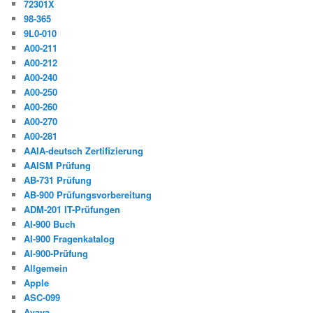
72301X
98-365
9L0-010
A00-211
A00-212
A00-240
A00-250
A00-260
A00-270
A00-281
AAIA-deutsch Zertifizierung
AAISM Prüfung
AB-731 Prüfung
AB-900 Prüfungsvorbereitung
ADM-201 IT-Prüfungen
AI-900 Buch
AI-900 Fragenkatalog
AI-900-Prüfung
Allgemein
Apple
ASC-099
Avaya