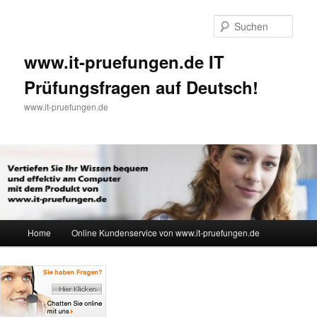
Such
www.it-pruefungen.de IT
Prüfungsfragen auf Deutsch!
www.it-pruefungen.de
Hauptmenü
Home
Online Kundenservice von www.it-pruefungen.de
Zum Inhalt wechseln
Zum sekundären Inhalt wechseln