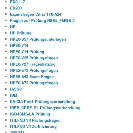
EX0-117
EX200
Examsfragen Citrix 1Y0-A24
Fragen zur Prüfung NSE5_FMG-6.2
HP
HP Prüfung
HPE0-S57 Prüfungsunterlagen
HPE0-V14
HPE0-V14 Prüfung
HPE0-V25 Prüfungsfragen
HPE0-V27 Fragenkatalog
HPE2-E72 Prüfungsfragen
HPE6-A43 Exam Fragen
HPE6-A72 Prüfungsfragen
IASSC
IBM
IIA-CIA-Part1 Prüfungsvorbereitung
IREB_CPRE_FL Prüfungsvorbereitung
ISO-ISMS-LA Prüfung
ITILFND V4 Prüfungsfragen
ITILFND V4 Zertifizierung
JN0-343