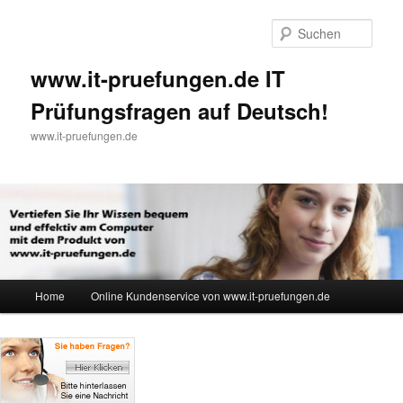
Such
www.it-pruefungen.de IT
Prüfungsfragen auf Deutsch!
www.it-pruefungen.de
Hauptmenü
Home
Online Kundenservice von www.it-pruefungen.de
Zum Inhalt wechseln
Zum sekundären Inhalt wechseln