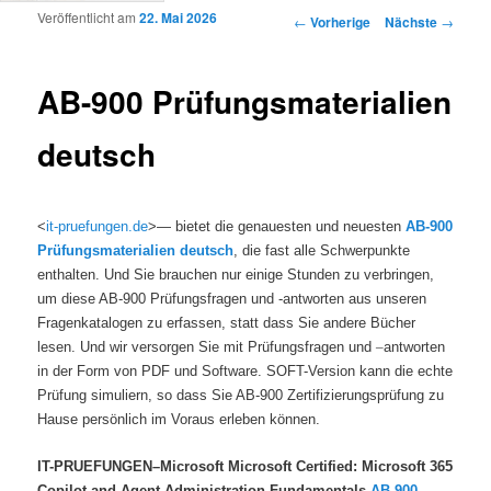
Veröffentlicht am
22. Mai 2026
Artikelnavigation
←
Vorherige
Nächste
→
AB-900 Prüfungsmaterialien
deutsch
<
it-pruefungen.de
>— bietet die genauesten und neuesten
AB-900
Prüfungsmaterialien deutsch
, die fast alle Schwerpunkte
enthalten. Und Sie brauchen nur einige Stunden zu verbringen,
um diese AB-900 Prüfungsfragen und -antworten aus unseren
Fragenkatalogen zu erfassen, statt dass Sie andere Bücher
lesen. Und wir versorgen Sie mit Prüfungsfragen und
–
antworten
in der Form von PDF und Software. SOFT-Version kann die echte
Prüfung simuliern, so dass Sie AB-900 Zertifizierungsprüfung zu
Hause persönlich im Voraus erleben können.
IT-PRUEFUNGEN–Microsoft Microsoft Certified: Microsoft 365
Copilot and Agent Administration Fundamentals
AB-900