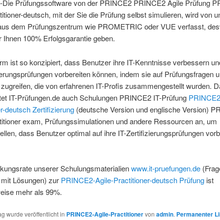
Die Prüfungssoftware von der PRINCE2 PRINCE2 Agile Prüfung 
titioner-deutsch, mit der Sie die Prüfung selbst simulieren, wird von u
aus dem Prüfungszentrum wie PROMETRIC oder VUE verfasst, de
r Ihnen 100% Erfolgsgarantie geben.
orm ist so konzipiert, dass Benutzer ihre IT-Kenntnisse verbessern un
zierungsprüfungen vorbereiten können, indem sie auf Prüfungsfragen 
zugreifen, die von erfahrenen IT-Profis zusammengestellt wurden. D
etet IT-Prüfungen.de auch Schulungen PRINCE2 IT-Prüfung
PRINCE2-
er-deutsch Zertifizierung
(deutsche Version und englische Version) 
ctitioner exam, Prüfungssimulationen und andere Ressourcen an, um
ellen, dass Benutzer optimal auf ihre IT-Zertifizierungsprüfungen vorb
kungsrate unserer Schulungsmaterialien
www.it-pruefungen.de
(Frag
 mit Lösungen) zur
PRINCE2-Agile-Practitioner-deutsch Prüfung
ist
eise mehr als 99%.
ag wurde veröffentlicht in
PRINCE2-Agile-Practitioner
von
admin
.
Permanenter Li