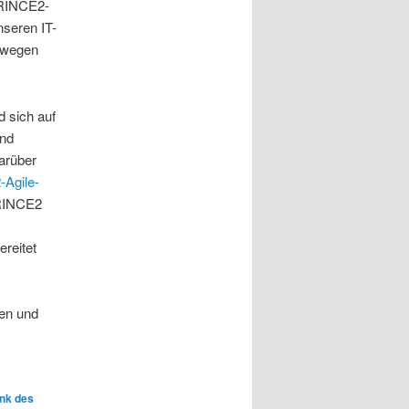
PRINCE2-
nseren IT-
swegen
d sich auf
und
arüber
Agile-
PRINCE2
ereitet
en und
nk des