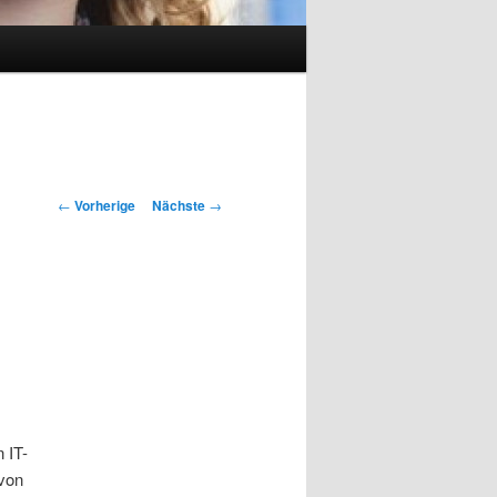
Artikelnavigation
←
Vorherige
Nächste
→
 IT-
 von