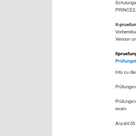
Schulungsm
PRINCE2, 
it-pruefu
Vorbereit
Version u
itpruefu
Prüfungs
Info zu di
Prüfungsn
Prüfungsn
exam
Anzahl:55