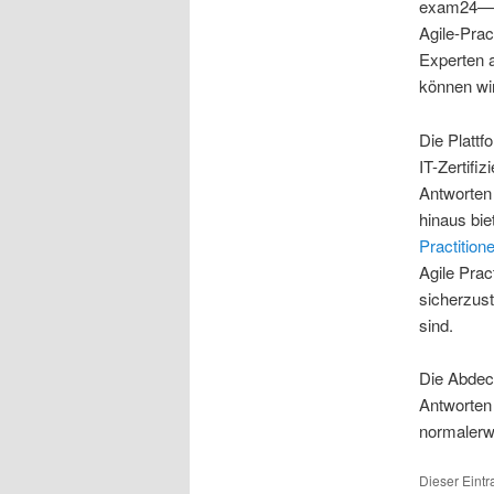
exam24—-
Agile-Prac
Experten 
können wi
Die Plattf
IT-Zertifi
Antworten 
hinaus bi
Practition
Agile Pra
sicherzust
sind.
Die Abdec
Antworten
normalerw
Dieser Eintr