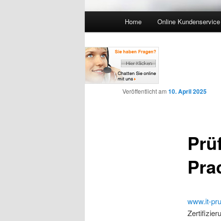
Hauptmenü
Home
Online Kundenservice
Zum Inhalt wechseln
Zum sekundären Inhalt wec
Veröffentlicht am
10. April 2025
Prü
Pra
www.it-pr
Zertifizie